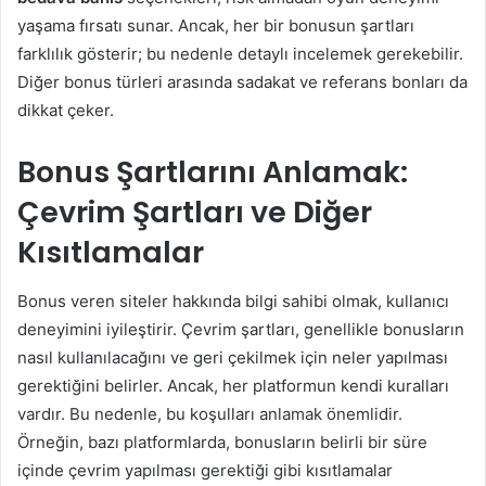
yaşama fırsatı sunar. Ancak, her bir bonusun şartları
farklılık gösterir; bu nedenle detaylı incelemek gerekebilir.
Diğer bonus türleri arasında sadakat ve referans bonları da
dikkat çeker.
Bonus Şartlarını Anlamak:
Çevrim Şartları ve Diğer
Kısıtlamalar
Bonus veren siteler hakkında bilgi sahibi olmak, kullanıcı
deneyimini iyileştirir. Çevrim şartları, genellikle bonusların
nasıl kullanılacağını ve geri çekilmek için neler yapılması
gerektiğini belirler. Ancak, her platformun kendi kuralları
vardır. Bu nedenle, bu koşulları anlamak önemlidir.
Örneğin, bazı platformlarda, bonusların belirli bir süre
içinde çevrim yapılması gerektiği gibi kısıtlamalar