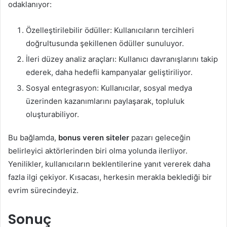
odaklanıyor:
Özelleştirilebilir ödüller: Kullanıcıların tercihleri
doğrultusunda şekillenen ödüller sunuluyor.
İleri düzey analiz araçları: Kullanıcı davranışlarını takip
ederek, daha hedefli kampanyalar geliştiriliyor.
Sosyal entegrasyon: Kullanıcılar, sosyal medya
üzerinden kazanımlarını paylaşarak, topluluk
oluşturabiliyor.
Bu bağlamda,
bonus veren siteler
pazarı geleceğin
belirleyici aktörlerinden biri olma yolunda ilerliyor.
Yenilikler, kullanıcıların beklentilerine yanıt vererek daha
fazla ilgi çekiyor. Kısacası, herkesin merakla beklediği bir
evrim sürecindeyiz.
Sonuç