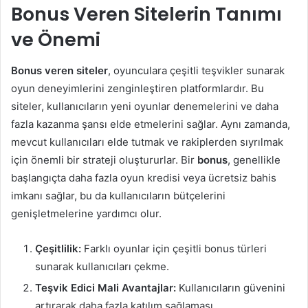
Bonus Veren Sitelerin Tanımı
ve Önemi
Bonus veren siteler
, oyunculara çeşitli teşvikler sunarak
oyun deneyimlerini zenginleştiren platformlardır. Bu
siteler, kullanıcıların yeni oyunlar denemelerini ve daha
fazla kazanma şansı elde etmelerini sağlar. Aynı zamanda,
mevcut kullanıcıları elde tutmak ve rakiplerden sıyrılmak
için önemli bir strateji oluştururlar. Bir
bonus
, genellikle
başlangıçta daha fazla oyun kredisi veya ücretsiz bahis
imkanı sağlar, bu da kullanıcıların bütçelerini
genişletmelerine yardımcı olur.
Çeşitlilik:
Farklı oyunlar için çeşitli bonus türleri
sunarak kullanıcıları çekme.
Teşvik Edici Mali Avantajlar:
Kullanıcıların güvenini
artırarak daha fazla katılım sağlaması.