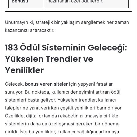
Bonusu
hazırlanan özel ödüllerdir.
Unutmayın ki, stratejik bir yaklaşım sergilemek her zaman
kazancınızı artıracaktır.
183 Ödül Sisteminin Geleceği:
Yükselen Trendler ve
Yenilikler
Gelecek,
bonus veren siteler
için yepyeni fırsatlar
sunuyor. Bu noktada, kullanıcı deneyimini artıran ödül
sistemleri başta geliyor. Yükselen trendler, kullanıcı
taleplerine yanıt verirken çeşitli yenilikleri barındırıyor.
Özellikle, dijital ortamda rekabetin artmasıyla birlikte
sistemlerin daha da özelleşmesi gereken bir döneme
girildi. İşte bu yenilikler, kullanıcı bağlılığını artırmaya