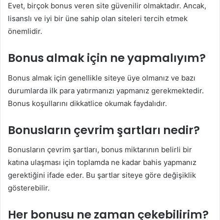
Evet, birçok bonus veren site güvenilir olmaktadır. Ancak,
lisanslı ve iyi bir üne sahip olan siteleri tercih etmek
önemlidir.
Bonus almak için ne yapmalıyım?
Bonus almak için genellikle siteye üye olmanız ve bazı
durumlarda ilk para yatırmanızı yapmanız gerekmektedir.
Bonus koşullarını dikkatlice okumak faydalıdır.
Bonusların çevrim şartları nedir?
Bonusların çevrim şartları, bonus miktarının belirli bir
katına ulaşması için toplamda ne kadar bahis yapmanız
gerektiğini ifade eder. Bu şartlar siteye göre değişiklik
gösterebilir.
Her bonusu ne zaman çekebilirim?