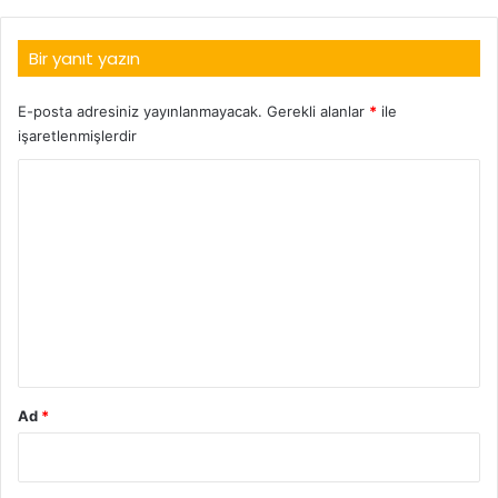
Bir yanıt yazın
E-posta adresiniz yayınlanmayacak.
Gerekli alanlar
*
ile
işaretlenmişlerdir
Y
o
r
u
m
*
Ad
*