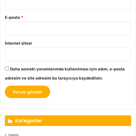
E-posta
*
İnternet sitesi
Daha sonraki yorumlarımda kullanılması için adım, e-posta
adresim ve site adresim bu tarayıcıya kaydedilsin.
Kategoriler
bahis