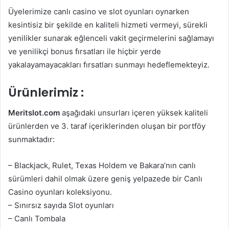
Üyelerimize canlı casino ve slot oyunları oynarken
kesintisiz bir şekilde en kaliteli hizmeti vermeyi, sürekli
yenilikler sunarak eğlenceli vakit geçirmelerini sağlamayı
ve yenilikçi bonus fırsatları ile hiçbir yerde
yakalayamayacakları fırsatları sunmayı hedeflemekteyiz.
Ürünlerimiz :
Meritslot.com
aşağıdaki unsurları içeren yüksek kaliteli
ürünlerden ve 3. taraf içeriklerinden oluşan bir portföy
sunmaktadır:
– Blackjack, Rulet, Texas Holdem ve Bakara’nın canlı
sürümleri dahil olmak üzere geniş yelpazede bir Canlı
Casino oyunları koleksiyonu.
– Sınırsız sayıda Slot oyunları
– Canlı Tombala