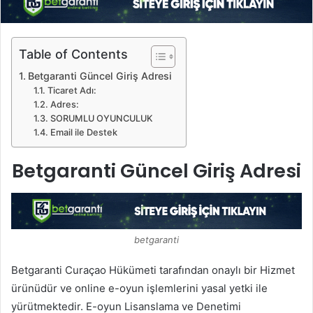
Table of Contents
Betgaranti Güncel Giriş Adresi
Ticaret Adı:
Adres:
SORUMLU OYUNCULUK
Email ile Destek
Betgaranti Güncel Giriş Adresi
betgaranti
Betgaranti Curaçao Hükümeti tarafından onaylı bir Hizmet
ürünüdür ve online e-oyun işlemlerini yasal yetki ile
yürütmektedir. E-oyun Lisanslama ve Denetimi