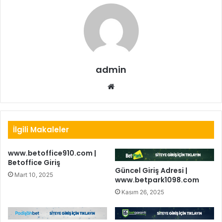
admin
Web
sitesi
İlgili Makaleler
www.betoffice910.com |
Betoffice Giriş
Güncel Giriş Adresi |
Mart 10, 2025
www.betpark1098.com
Kasım 26, 2025