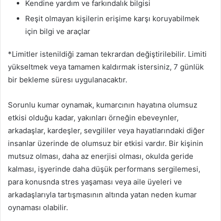
Kendine yardım ve farkındalık bilgisi
Reşit olmayan kişilerin erişime karşı koruyabilmek
için bilgi ve araçlar
*Limitler istenildiği zaman tekrardan değiştirilebilir. Limiti
yükseltmek veya tamamen kaldırmak istersiniz, 7 günlük
bir bekleme süresı uygulanacaktır.
Sorunlu kumar oynamak, kumarcının hayatına olumsuz
etkisi olduğu kadar, yakınları örneğin ebeveynler,
arkadaşlar, kardeşler, sevgililer veya hayatlarındaki diğer
insanlar üzerinde de olumsuz bir etkisi vardır. Bir kişinin
mutsuz olması, daha az enerjisi olması, okulda geride
kalması, işyerinde daha düşük performans sergilemesi,
para konusnda stres yaşaması veya aile üyeleri ve
arkadaşlarıyla tartışmasının altında yatan neden kumar
oynaması olabilir.