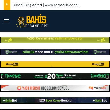
Güncel Giriş Adresi | www.betpark1522.com
Menü