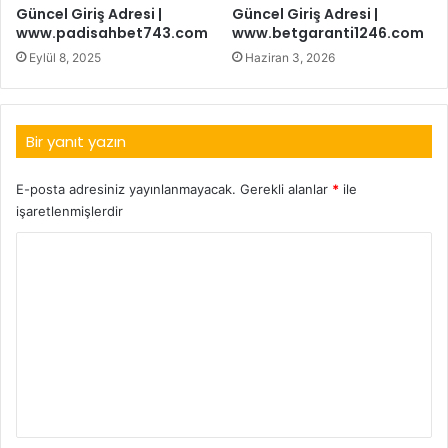
Güncel Giriş Adresi |
Güncel Giriş Adresi |
www.padisahbet743.com
www.betgaranti1246.com
Eylül 8, 2025
Haziran 3, 2026
Bir yanıt yazın
E-posta adresiniz yayınlanmayacak.
Gerekli alanlar
*
ile
işaretlenmişlerdir
Y
o
r
u
m
*