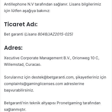
Antillephone N.V tarafından sağlanır. Lisans bilgilerimiz
için lütfen aşağıya bakınız:
Ticaret Adı:
Bet garanti (
Lisans 8048/JAZ2015-025)
Adres:
Xecutive Corporate Management B.V., Orionweg 10 C,
Willemstad, Curacao.
Sorularınız için
destek@betgaranti.com
, şikayetleriniz için
complaints@gaminglicenses.com
adreslerine
başvurabilirsiniz.
Betgaranti’nin teknik altyapısı Pronetgaming tarafından
sağlanmıştır.