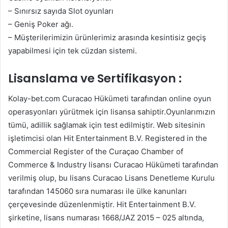
– Sınırsız sayıda Slot oyunları
– Geniş Poker ağı.
– Müşterilerimizin ürünlerimiz arasında kesintisiz geçiş
yapabilmesi için tek cüzdan sistemi.
Lisanslama ve Sertifikasyon :
Kolay-bet.com Curacao Hükümeti tarafından online oyun
operasyonları yürütmek için lisansa sahiptir.Oyunlarımızın
tümü, adillik sağlamak için test edilmiştir. Web sitesinin
işletimcisi olan Hit Entertainment B.V. Registered in the
Commercial Register of the Curaçao Chamber of
Commerce & Industry lisansı Curacao Hükümeti tarafından
verilmiş olup, bu lisans Curacao Lisans Denetleme Kurulu
tarafından 145060 sıra numarası ile ülke kanunları
çerçevesinde düzenlenmiştir. Hit Entertainment B.V.
şirketine, lisans numarası 1668/JAZ 2015 – 025 altında,