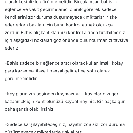
olarak kesinlikle görülmemelidir. Birçok insan bahisi bir
eğlence ve vakit geçirme aracı olarak görerek sadece
kendilerini zor duruma düşürmeyecek miktarları riske
ederlerken bazıları için bunu kontrol etmek oldukça
zordur. Bahis alışkanlıklarınızı kontrol altında tutabilmeniz
için aşağıdaki noktaları göz önünde bulundurmanızı tavsiye
ederiz :
-Bahis sadece bir eğlence aracı olarak kullanılmalı, kolay
para kazanma, ilave finansal gelir etme yolu olarak
görülmemelidir.
-Kayıplarınızın peşinden koşmayınız – kayıplarınızı geri
kazanmak için kontrolünüzü kaybetmeyiniz. Bir başka gün
daha şanslı olabilirsiniz.
-Sadece karşılayabileceğiniz, hayatınızda sizi zor duruma
düşürmeyecek miktarlarda risk alınız