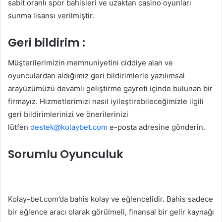
sabit oranlı spor bahisleri ve uzaktan casino oyunları
sunma lisansı verilmiştir.
Geri bildirim :
Müşterilerimizin memnuniyetini ciddiye alan ve
oyunculardan aldığımız geri bildirimlerle yazılımsal
arayüzümüzü devamlı geliştirme gayreti içinde bulunan bir
firmayız. Hizmetlerimizi nasıl iyileştirebileceğimizle ilgili
geri bildirimlerinizi ve önerilerinizi
lütfen
destek
@kolaybet.com
e-posta adresine gönderin.
Sorumlu Oyunculuk
Kolay-bet.com’da bahis kolay ve eğlencelidir. Bahis sadece
bir eğlence aracı olarak görülmeli, finansal bir gelir kaynağı