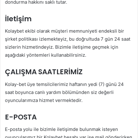
dondurma hakkını saklı tutar.
İletişim
Kolaybet ekibi olarak müşteri memnuniyeti endeksli bir
şirket politikası izlemekteyiz, bu doğrultuda 7 gün 24 saat
sizlerin hizmetindeyiz. Bizimle iletişime geçmek için
aşağıdaki yöntemleri kullanabilirsiniz.
ÇALIŞMA SAATLERİMİZ
Kolay-bet üye temsilcilerimiz haftanın yedi (7) günü 24
saat boyunca canlı yardım bölümünden siz değerli
oyuncularımıza hizmet vermektedir.
E-POSTA
E-posta yolu ile bizimle iletişimde bulunmak isteyen
oyuncularımız bir Kolaybet hesabı var ise mail gönderirken