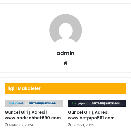
admin
Web
sitesi
İlgili Makaleler
Güncel Giriş Adresi |
Güncel Giriş Adresi |
www.padisahbet690.com
www.betpipo561.com
Aralık 13, 2024
Ekim 21, 2025