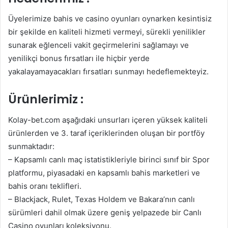
Üyelerimize bahis ve casino oyunları oynarken kesintisiz
bir şekilde en kaliteli hizmeti vermeyi, sürekli yenilikler
sunarak eğlenceli vakit geçirmelerini sağlamayı ve
yenilikçi bonus fırsatları ile hiçbir yerde
yakalayamayacakları fırsatları sunmayı hedeflemekteyiz.
Ürünlerimiz :
Kolay-bet.com aşağıdaki unsurları içeren yüksek kaliteli
ürünlerden ve 3. taraf içeriklerinden oluşan bir portföy
sunmaktadır:
– Kapsamlı canlı maç istatistikleriyle birinci sınıf bir Spor
platformu, piyasadaki en kapsamlı bahis marketleri ve
bahis oranı teklifleri.
– Blackjack, Rulet, Texas Holdem ve Bakara’nın canlı
sürümleri dahil olmak üzere geniş yelpazede bir Canlı
Casino oyunları koleksiyonu.